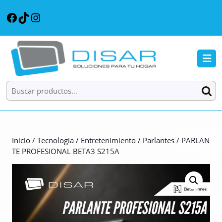
Saltar
Facebook
TikTok
Instagram
al
contenido
Saltar
al
B
contenido
d
a
Buscar por:
Inicio
/
Tecnología
/
Entretenimiento
/
Parlantes
/ PARLAN
TE PROFESIONAL BETA3 S215A