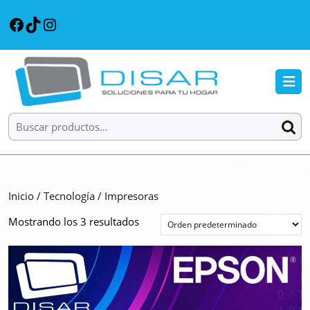
Saltar
Facebook
TikTok
Instagram
al
contenido
Saltar
al
B
contenido
d
a
Buscar por:
Inicio
/
Tecnología
/ Impresoras
Mostrando los 3 resultados