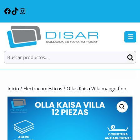
Saltar
Facebook
TikTok
Instagram
al
contenido
Saltar
al
B
contenido
d
a
Buscar por:
Inicio
/
Electrocomésticos
/ Ollas Kaisa Villa mango fino