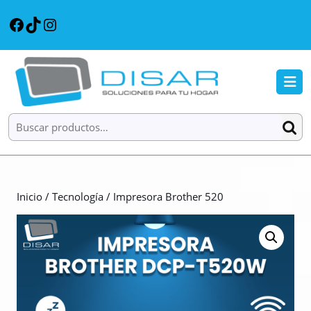
Saltar
Facebook
TikTok
Instagram
al
contenido
Saltar
al
B
contenido
d
a
Buscar por:
Inicio
/
Tecnología
/ Impresora Brother 520