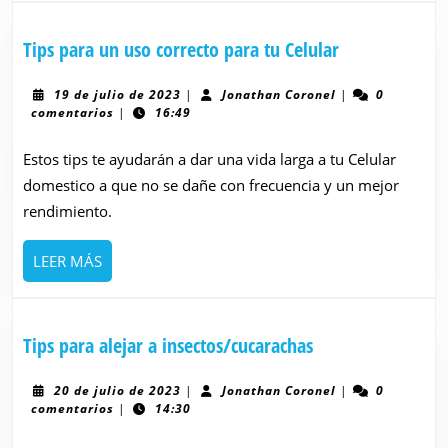
Tips
Tips para un uso correcto para tu Celular
para
un
19
Jonathan
19 de julio de 2023
|
Jonathan Coronel
|
0
de
Coronel
comentarios
|
16:49
uso
julio
correcto
de
Estos tips te ayudarán a dar una vida larga a tu Celular
para
2023
domestico a que no se dañe con frecuencia y un mejor
tu
rendimiento.
Celular
LEER
LEER MÁS
MÁS
Tips
Tips para alejar a insectos/cucarachas
para
alejar
20
Jonathan
20 de julio de 2023
|
Jonathan Coronel
|
0
de
Coronel
comentarios
|
14:30
a
julio
insectos/cucarach
de