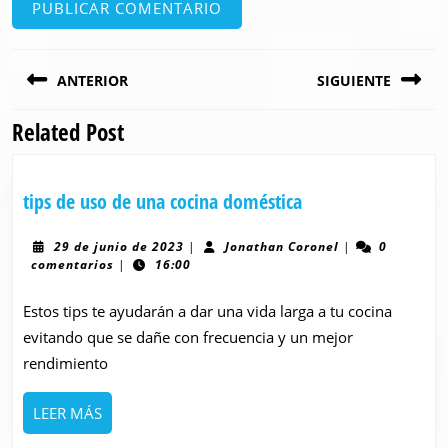
Navegación
ANTERIOR
SIGUIENTE
de
entradas
Related Post
Entrada
Siguiente
anterior:
entrada:
tips
tips de uso de una cocina doméstica
de
uso
29
Jonathan
29 de junio de 2023
|
Jonathan Coronel
|
0
de
Coronel
comentarios
|
16:00
de
junio
una
de
Estos tips te ayudarán a dar una vida larga a tu cocina
cocina
2023
evitando que se dañe con frecuencia y un mejor
doméstica
rendimiento
LEER
LEER MÁS
MÁS